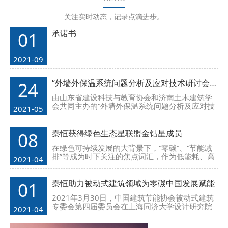
关注实时动态，记录点滴进步。
承诺书
01
2021-09
“外墙外保温系统问题分析及应对技术研讨会”圆满落幕
24
由山东省建设科技与教育协会和济南土木建筑学
会共同主办的“外墙外保温系统问题分析及应对技
2021-05
术研讨会”于2021年5月21日在风景秀丽的济南燕
子山庄胜利召开。
秦恒获得绿色生态星联盟金钻星成员
08
在绿色可持续发展的大背景下，“零碳”、“节能减
排”等成为时下关注的焦点词汇，作为低能耗、高
2021-04
舒适的被动房建筑也是未来发展的核心趋势之
一。
秦恒助力被动式建筑领域为零碳中国发展赋能
01
2021年3月30日，中国建筑节能协会被动式建筑
专委会第四届委员会在上海同济大学设计研究院
2021-04
一楼报告厅如期举行，秦恒作为理事单位受邀参
加本次盛会。