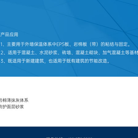
岩棉薄抹灰体系
防护面层砂浆