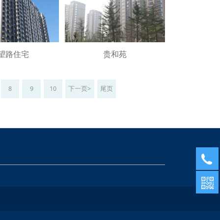
望路住宅
贵和苑
8
9
10
下一页>
尾页