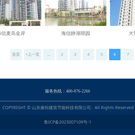
海信麦岛金岸
海信静湖琅园
大
首页
<上一页
...
2
3
4
5
6
7
服务热线：400-876-2266
COPYRIGHT © 山东秦恒建筑节能科技有限公司. All Rights Reserved
鲁ICP备2023007109号-1