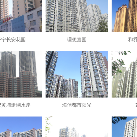
济宁长安花园
理想嘉园
和
记黄埔珊瑚水岸
海信都市阳光