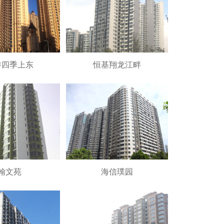
乔四季上东
恒基翔龙江畔
翰文苑
海信璞园