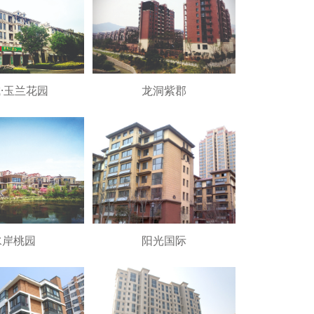
·玉兰花园
龙洞紫郡
水岸桃园
阳光国际