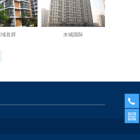
西域首府
水城国际
页