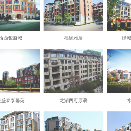
哈西骏赫城
福缘雅居
绿城
银盛泰泰馨苑
龙湖西府原著